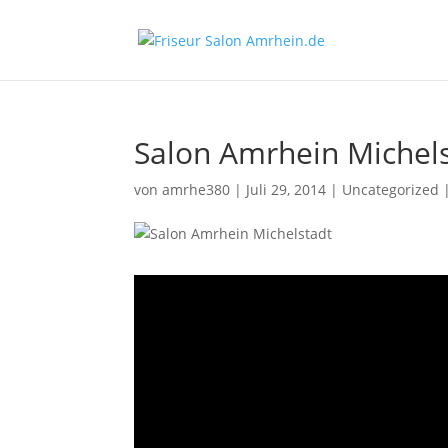
Salon Amrhein Michels
von
amrhe380
|
Juli 29, 2014
|
Uncategorized